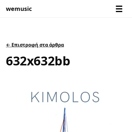
wemusic
← Επιστροφή στα άρθρα
632x632bb